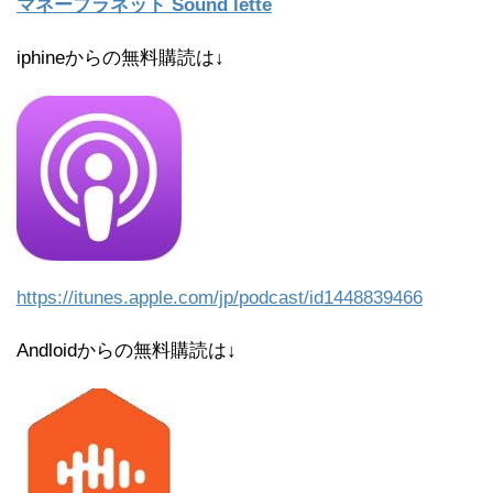
マネープラネット Sound lette
iphineからの無料購読は↓
https://itunes.apple.com/jp/
podcast/id1448839466
Andloidからの無料購読は↓