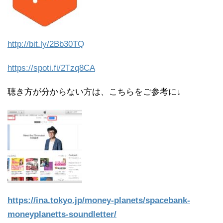
http://bit.ly/2Bb30TQ
https://spoti.fi/2Tzq8CA
聴き方が分からない方は、こちらをご参考に↓
https://ina.tokyo.jp/money-
planets/spacebank-
moneyplanetts-soundletter/