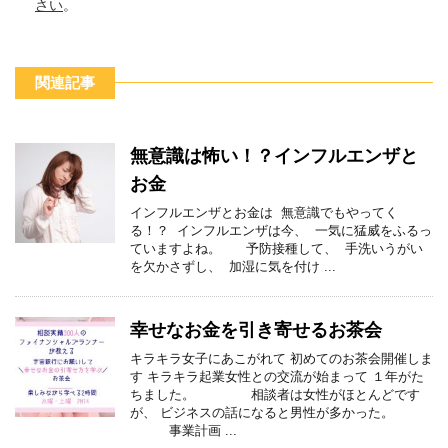
さい
。
関連記事
無意識は怖い！？インフルエンザと
お金
インフルエンザとお金は 無意識でもやってく
る！？ インフルエンザは今、 一気に猛威をふるっ
ていますよね。 予防接種して、 手洗いうがい
を欠かさずし、 加湿に気を付け ...
幸せなお金を引き寄せるお茶会
キラキラ女子にあこがれて 初めてのお茶会開催しま
す キラキラ起業女性との交流が始まって １年がた
ちました。 相談者は女性がほとんどです
が、 ビジネスの話になると男性が多かった。
事業計画 ...