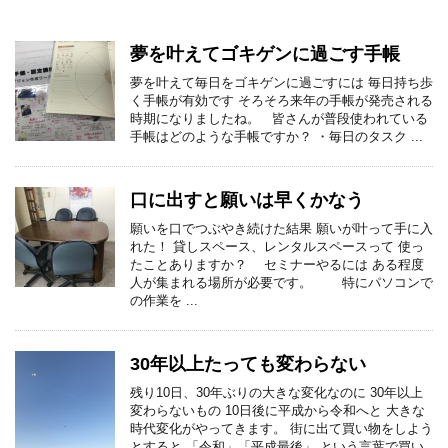
夢を叶えてゴキゲンに過ごす手帳
夢を叶えて毎日をゴキゲンに過ごすには 毎日持ち歩
く手帳が有効です そろそろ来年の手帳が発売される
時期になりましたね。 皆さんが普段使われている
手帳はどのような手帳ですか？ ・毎日のタスク ...
口に出すと願いは早くかなう
願いを口でつぶやき続けた結果 願いが叶って手に入
れた！ 貸しスペース、レンタルスペースって 使っ
たことありますか？ セミナーやるには ある程度
人が集まれる場所が必要です。 特にパソコンで
の作業を ...
30年以上たっても変わらない
残り10日、30年ぶりの大きな変化なのに 30年以上
変わらないもの 10日後に平成から令和へと 大きな
時代変化がやってきます。 街に出て買い物をしよう
とすると 「令和」「平成最後」 という言葉で買い