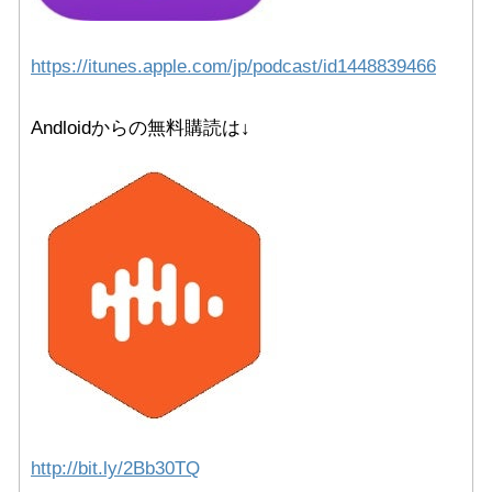
https://itunes.apple.com/jp/
podcast/id1448839466
Andloidからの無料購読は↓
http://bit.ly/2Bb30TQ