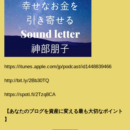
https://itunes.apple.com/jp/podcast/id1448839466
http://bit.ly/2Bb30TQ
https://spoti.fi/2Tzq8CA
【あなたのブログを資産に変える最も大切なポイント
】