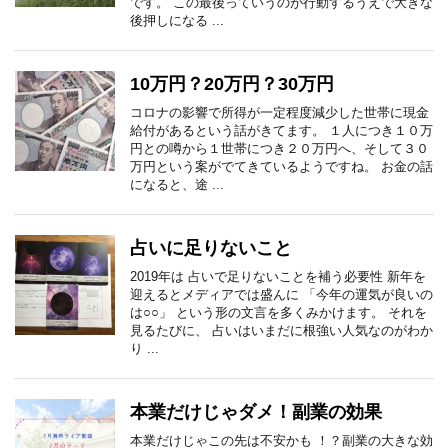
です。 この最後っていうのが行動するうえで大きな
後押しになる ...
10万円？20万円？30万円
コロナの影響で所得が一定程度減少した世帯に現金
給付があるという話がきてます。 １人につき１０万
円との噂から１世帯につき２０万円へ、そして３０
万円という案がでてきているようですね。 お金の話
になると、途 ...
占いに足りないこと
2019年は 占いで足りないことを補う必要性 新年を
迎えるとメディアでは盛んに 「今年の運気が良いの
は○○」 という形の文言を多くみかけます。 それを
見るたびに、 占いはいまだに根強い人気なのがわか
り ...
本業だけじゃダメ！副業の効果
本業だけじゃこの先は不安かも ！？副業の大きな効