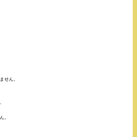
ません。
、
ん。