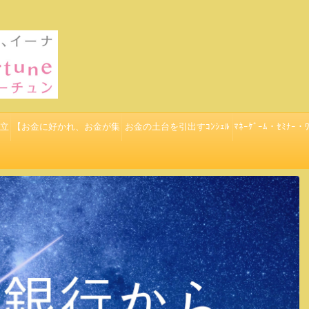
立
【お金に好かれ、お金が集
お金の土台を引出すｺﾝｼｪﾙ
ﾏﾈｰｹﾞｰﾑ・ｾﾐﾅｰ・ﾜ
まる７つのゴールデンルー
ｼﾞｭ：ﾏﾈｰﾌﾟﾗﾈｯﾄ
ル】