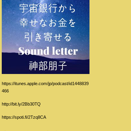
https://itunes.apple.com/jp/podcast/id1448839
466
http://bit.ly/2Bb30TQ
https://spoti.fi/2Tzq8CA