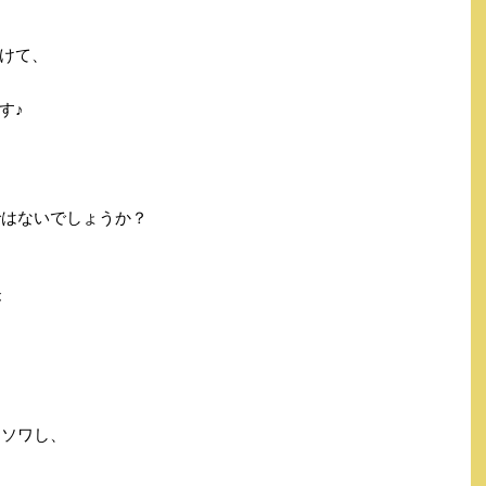
けて、
す♪
ではないでしょうか？
が
ワソワし、