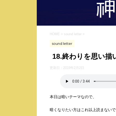
HOME
>
sound letter
>
sound letter
18.終わりを思い描いて
更新日：
2019年2月2日
本日は暗いテーマなので、
暗くなりたい方はこれ以上読まないで