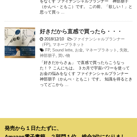
をなくす ファイナンシャルプランナー 神部朋子
（かんべ・ともこ）です。 この前、「欲しい！」と
思って買っ ...
好きだから直感で買ったら・・・
2018/12/10
-
ファイナンシャルプランナー
（FP)
,
マネープラネット
FP
,
Sound lette
,
お金
,
マネープラネット
,
失敗
,
神部朋子
,
買い物
「好きだからさぁ」 で直感で買ったらこうなっ
た！？ こんにちは。 ３カ月で宇宙パワーを使って
お金の悩みをなくす ファイナンシャルプランナー
神部朋子（かんべ・ともこ）です。 知識を得るとき
ってどこから ...
発売から１日たたずに、
Amazon電子書籍、２部門１位、総合3位になりまし