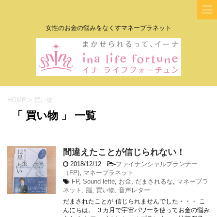
女性のお金の悩みをなくすマネープラネット
HOME
>
買い物
「 買い物 」 一覧
間違えたことが信じられない！
2018/12/12
-
ファイナンシャルプランナー
（FP)
,
マネープラネット
FP
,
Sound lette
,
お金
,
だまされるな
,
マネープラ
ネット
,
脳
,
買い物
,
音声レター
だまされたことが 信じられませんでした・・・ こ
んにちは。 ３カ月で宇宙パワーを使ってお金の悩み