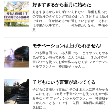
好きすぎるから新月に始めた
好きすぎるからやらずにいられない！準備も整った
ので新月のタイミングで始めました ３月７日は新月
ですね 何か始めるのに適していますが、 それに
は準備が大事です。 何か得たいなら、 準備不
足 ...
モチベーションは上げられません!
いつも動き回っている人間でも、 どうやってもやる
気がでない時ってある こんにちは。 ３カ月で宇
宙パワーを使ってお金の悩みをなくす ファイナンシ
ャルプランナー 神部朋子（かん ...
子どもにいう言葉が返ってくる
子どもに普段いう言葉が そのまま大人に降りかかる
こんにちは。 ３カ月で宇宙パワーを使ってお金の悩
みをなくす ファイナンシャルプランナー 神部朋子
（かんべ・ともこ）です。 先日、16年目の結婚記
念日に ...