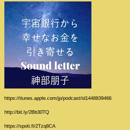
https://itunes.apple.com/jp/podcast/id1448839466
http://bit.ly/2Bb30TQ
https://spoti.fi/2Tzq8CA