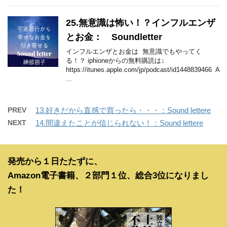
25.無意識は怖い！？インフルエンザ
とお金： Soundletter
インフルエンザとお金は 無意識でもやってく
る！？ iphioneからの無料購読は↓
https://itunes.apple.com/jp/podcast/id1448839466 A
...
PREV
13.好きだから直感で買ったら・・・：Sound lettere
NEXT
14.間違えたことが信じられない！：Sound lettere
発売から１日たたずに、
Amazon電子書籍、２部門１位、総合3位になりまし
た！