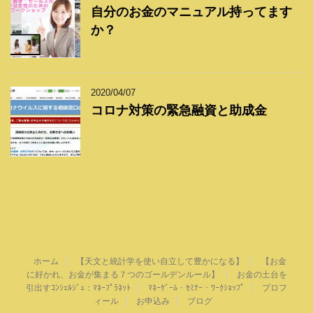
自分のお金のマニュアル持ってます
か？
2020/04/07
コロナ対策の緊急融資と助成金
ホーム
【天文と統計学を使い自立して豊かになる】
【お金
に好かれ、お金が集まる７つのゴールデンルール】
お金の土台を
引出すｺﾝｼｪﾙｼﾞｭ：ﾏﾈｰﾌﾟﾗﾈｯﾄ
ﾏﾈｰｹﾞｰﾑ・ｾﾐﾅｰ・ﾜｰｸｼｮｯﾌﾟ
プロフ
ィール
お申込み
ブログ