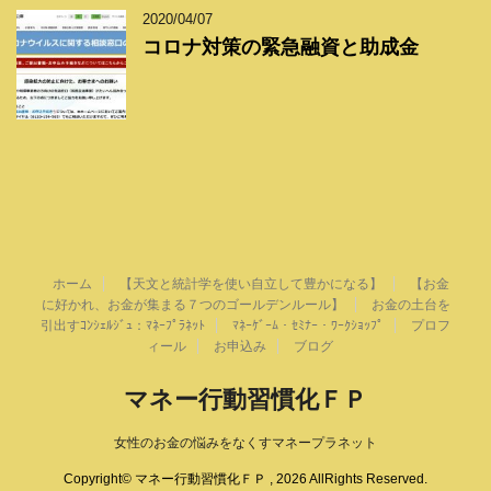
2020/04/07
コロナ対策の緊急融資と助成金
ホーム
【天文と統計学を使い自立して豊かになる】
【お金
に好かれ、お金が集まる７つのゴールデンルール】
お金の土台を
引出すｺﾝｼｪﾙｼﾞｭ：ﾏﾈｰﾌﾟﾗﾈｯﾄ
ﾏﾈｰｹﾞｰﾑ・ｾﾐﾅｰ・ﾜｰｸｼｮｯﾌﾟ
プロフ
ィール
お申込み
ブログ
マネー行動習慣化ＦＰ
女性のお金の悩みをなくすマネープラネット
Copyright© マネー行動習慣化ＦＰ , 2026 AllRights Reserved.