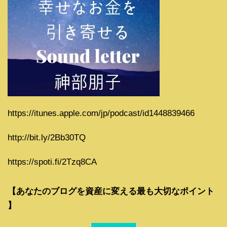
https://itunes.apple.com/jp/podcast/id1448839466
http://bit.ly/2Bb30TQ
https://spoti.fi/2Tzq8CA
【あなたのブログを資産に変える最も大切なポイント
】