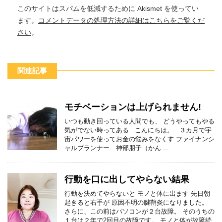
このサイトはスパムを低減するために Akismet を使ってい
ます。
コメントデータの処理方法の詳細はこちらをご覧くだ
さい
。
関連記事
モチベーションは上げられません!
いつも動き回っている人間でも、 どうやってもやる
気がでない時ってある こんにちは。 ３カ月で宇
宙パワーを使ってお金の悩みをなくす ファイナンシ
ャルプランナー 神部朋子（かん ...
行動を口に出してやらない結果
行動を決めてやらないと モノと体に出ます 先日朝
起きると右手が 原因不明の腱鞘炎になりました。
さらに、この前はパソコンが２台故障。 そのうちの
１台は２年で2回目の故障です。 モノと体が故障続