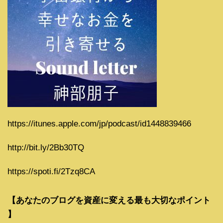
https://itunes.apple.com/jp/podcast/id1448839466
http://bit.ly/2Bb30TQ
https://spoti.fi/2Tzq8CA
【あなたのブログを資産に変える最も大切なポイント
】