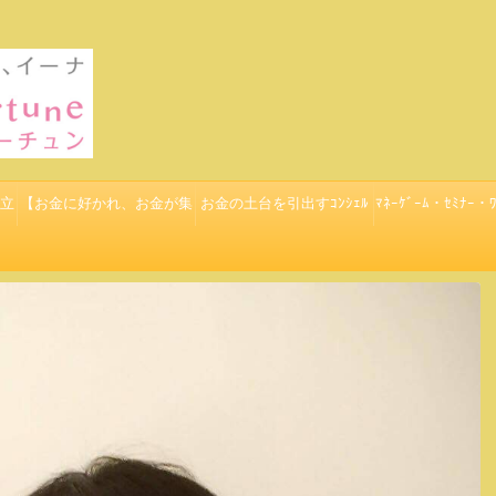
立
【お金に好かれ、お金が集
お金の土台を引出すｺﾝｼｪﾙ
ﾏﾈｰｹﾞｰﾑ・ｾﾐﾅｰ・ﾜ
まる７つのゴールデンルー
ｼﾞｭ：ﾏﾈｰﾌﾟﾗﾈｯﾄ
ル】