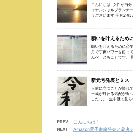
こんにちは 女性が自分
イナンシャルプランナー
うございます 今月2泊3日
願いを叶えるため
願いを叶えるために必要
月で宇宙パワーを使って
んべ・ともこ）です。 願
新元号発表とミ
人前に立つことが慣れ
平成が終わる気配が近づ
したし、 生中継で見られ 
PREV
こんにちは！
NEXT
Amazon電子書籍発売と著者