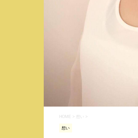
HOME
>
想い
>
想い