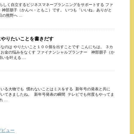
らしく自立するビジネスマネープランニングをサポートする ファ
 神部朋子（かんべ・ともこ）です。 いつも「いいね」ありがと
の熊野へ ...
にやりたいことを書きだす
なのは やりたいこと１００個を出すことです こんにちは。 ３カ
お金の悩みをなくす ファイナンシャルプランナー 神部朋子（か
いを叶える ...
ス
ている大物でも 慣れないことはミスをする 新年号の発表と共に
いてきましたね。 新年号発表の瞬間 テレビでも何度もやってま
...
デビュー