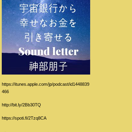
https://itunes.apple.com/jp/podcast/id1448839
466
http://bit.ly/2Bb30TQ
https://spoti.fi/2Tzq8CA