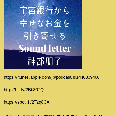
https://itunes.apple.com/jp/podcast/id1448839466
http://bit.ly/2Bb30TQ
https://spoti.fi/2Tzq8CA