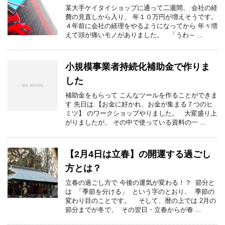
某大手ケイタイショップに通って二週間、 会社の経
費の見直しから入り、 年１０万円が増えそうです。
４年前に会社の経理をやるようになってから 年々増
えて頭が痛いモノがありました。 「うわ～ ...
小規模事業者持続化補助金で作りま
した
補助金をもらって こんなツールを作ることができま
す 先日は 【お金に好かれ、お金が集まる７つのヒ
ミツ】 のワークショップやりました。 大変盛り上
がりましたが、 その中で使っている資料の一 ...
【2月4日は立春】の開運する過ごし
方とは？
立春の過ごし方で 今後の運気が変わる！？ 節分と
は 「季節を分ける」 という字のとおり、 季節の
変わり目のことです。 そして、暦の上では 2月の
節分までが冬で、 その翌日・立春からが春 ...