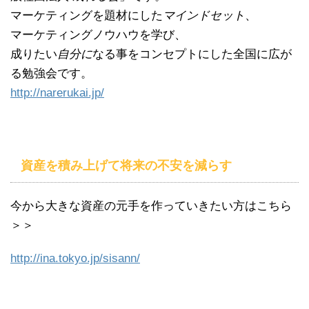
マーケティングを題材にした
マインドセット
、
マーケティングノウハウを学び、
成りたい
自分に
なる事をコンセプトにした全国に広が
る勉強会です。
http://narerukai.jp/
資産を積み上げて将来の不安を減らす
今から大きな資産の元手を作っていきたい方はこちら
＞＞
http://ina.tokyo.jp/
sisann
/
‎