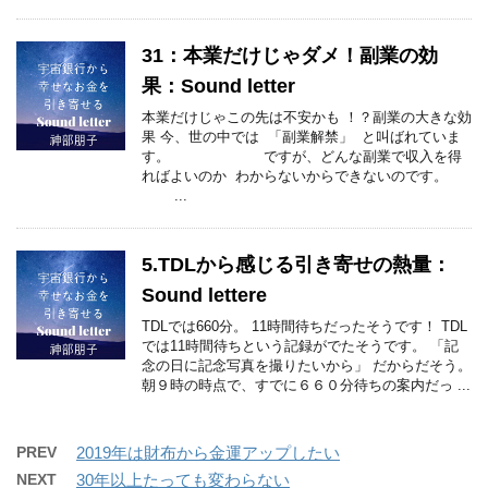
31：本業だけじゃダメ！副業の効
果：Sound letter
本業だけじゃこの先は不安かも ！？副業の大きな効
果 今、世の中では 「副業解禁」 と叫ばれていま
す。 ですが、どんな副業で収入を得
ればよいのか わからないからできないのです。
...
5.TDLから感じる引き寄せの熱量：
Sound lettere
TDLでは660分。 11時間待ちだったそうです！ TDL
では11時間待ちという記録がでたそうです。 「記
念の日に記念写真を撮りたいから」 だからだそう。
朝９時の時点で、すでに６６０分待ちの案内だっ ...
PREV
2019年は財布から金運アップしたい
NEXT
30年以上たっても変わらない