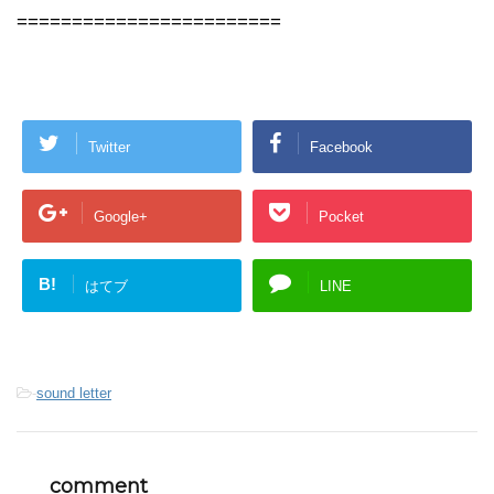
========================
Twitter
Facebook
Google+
Pocket
B!
はてブ
LINE
-
sound letter
comment