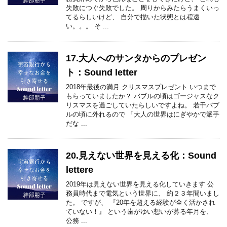
失敗につぐ失敗でした。 周りからみたらうまくいっ
てるらしいけど、 自分で描いた状態とは程遠
い。。。 そ ...
17.大人へのサンタからのプレゼン
ト：Sound letter
2018年最後の満月 クリスマスプレゼント いつまで
もらっていましたか？ バブルの頃はゴージャスなク
リスマスを過ごしていたらしいですよね。 若干バブ
ルの頃に外れるので 「大人の世界はにぎやかで派手
だな ...
20.見えない世界を見える化：Sound
lettere
2019年は見えない世界を見える化していきます 公
務員時代まで電気という世界に、 約２３年間いまし
た。 ですが、 『20年を超える経験が全く活かされ
ていない！』 という歯がゆい想いが募る年月を、
公務 ...