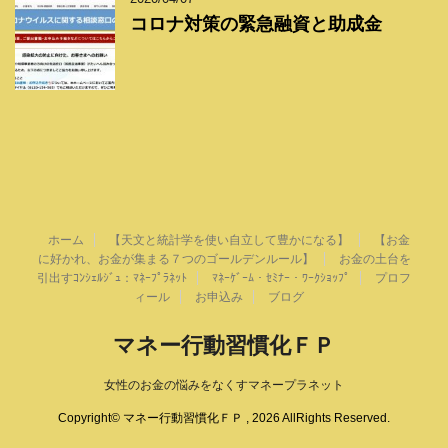
コロナ対策の緊急融資と助成金
ホーム
【天文と統計学を使い自立して豊かになる】
【お金
に好かれ、お金が集まる７つのゴールデンルール】
お金の土台を
引出すｺﾝｼｪﾙｼﾞｭ：ﾏﾈｰﾌﾟﾗﾈｯﾄ
ﾏﾈｰｹﾞｰﾑ・ｾﾐﾅｰ・ﾜｰｸｼｮｯﾌﾟ
プロフ
ィール
お申込み
ブログ
マネー行動習慣化ＦＰ
女性のお金の悩みをなくすマネープラネット
Copyright© マネー行動習慣化ＦＰ , 2026 AllRights Reserved.