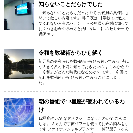
知らないことだらけでした
「知らないことだらけだったので 公務員の奥様にも
聞いて欲しい内容です」 昨日夜は 【学校では教え
てくれないお金のハナシ！ ～公務員が絶対に知って
おくべきお金の貯め方と活用方法～】 のセミナーで
講師やっ ...
令和を数秘術からひも解く
新元号の令和時代を数秘術からひも解いてみる 時代
が大きく変わる時に知っておきたいのは これからの
「令和」がどんな時代になるのか？ です。 今回は
それを数秘術から ひも解いてみることにしまし
た。 ...
朝の番組で12星座が使われているわ
け
12星座占いが なぜメジャーになったのか？ こんに
ちは。 ３カ月で宇宙パワーを使ってお金の悩みをな
くす ファイナンシャルプランナー 神部朋子（かん