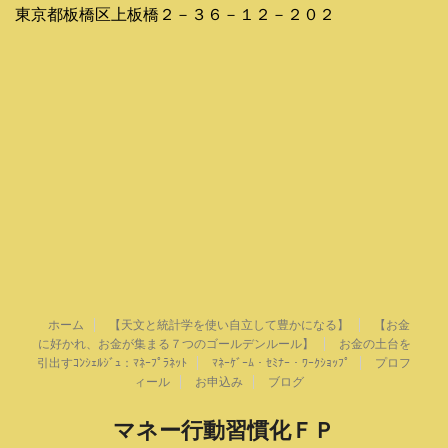
東京都板橋区上板橋２－３６－１２－２０２
ホーム
【天文と統計学を使い自立して豊かになる】
【お金
に好かれ、お金が集まる７つのゴールデンルール】
お金の土台を
引出すｺﾝｼｪﾙｼﾞｭ：ﾏﾈｰﾌﾟﾗﾈｯﾄ
ﾏﾈｰｹﾞｰﾑ・ｾﾐﾅｰ・ﾜｰｸｼｮｯﾌﾟ
プロフ
ィール
お申込み
ブログ
マネー行動習慣化ＦＰ