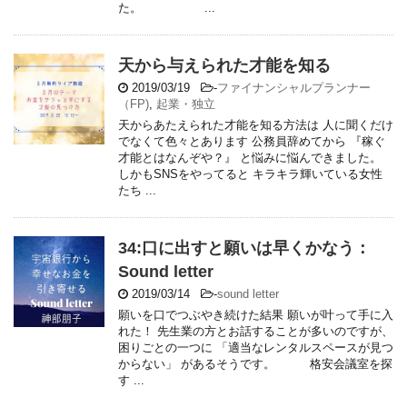
た。 ...
天から与えられた才能を知る
2019/03/19
-
ファイナンシャルプランナー
（FP)
,
起業・独立
天からあたえられた才能を知る方法は 人に聞くだけ
でなくて色々とあります 公務員辞めてから 『稼ぐ
才能とはなんぞや？』 と悩みに悩んできました。
しかもSNSをやってると キラキラ輝いている女性
たち ...
34:口に出すと願いは早くかなう：
Sound letter
2019/03/14
-
sound letter
願いを口でつぶやき続けた結果 願いが叶って手に入
れた！ 先生業の方とお話することが多いのですが、
困りごとの一つに 「適当なレンタルスペースが見つ
からない」 があるそうです。 格安会議室を探
す ...