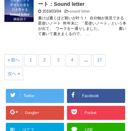
ート：Sound letter
2019/03/04
-
sound letter
書けば書くほど願いが叶う！ 自分軸が発見できる
星使いノート 昨年末に 「星使いノート」という本
が出て、 ワークを一通りしました。 書い
て書いて書きまくるので、 ...
« 前へ
1
2
3
4
…
17
次へ »
Twitter
Facebook
Google+
Pocket
B!
はてブ
LINE