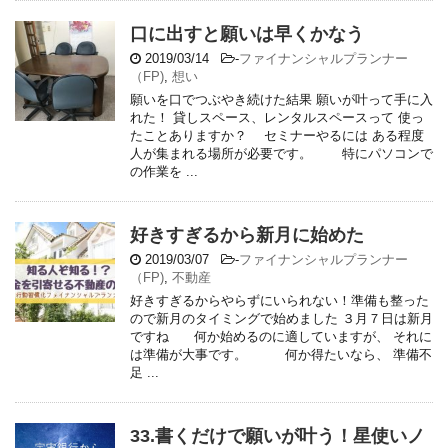
口に出すと願いは早くかなう
2019/03/14
-
ファイナンシャルプランナー
（FP)
,
想い
願いを口でつぶやき続けた結果 願いが叶って手に入
れた！ 貸しスペース、レンタルスペースって 使っ
たことありますか？ セミナーやるには ある程度
人が集まれる場所が必要です。 特にパソコンで
の作業を ...
好きすぎるから新月に始めた
2019/03/07
-
ファイナンシャルプランナー
（FP)
,
不動産
好きすぎるからやらずにいられない！準備も整った
ので新月のタイミングで始めました ３月７日は新月
ですね 何か始めるのに適していますが、 それに
は準備が大事です。 何か得たいなら、 準備不
足 ...
33.書くだけで願いが叶う！星使いノ