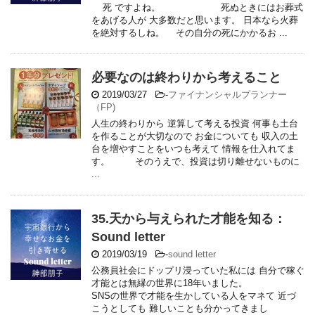
死 ですよね。 死ぬときにはお葬式
をあげる人が 大多数だと思います。 日本なら火葬
を絶対するしね。 その自分の死にかかるお ...
必要なのは終わりから考えること
2019/03/27
-
ファイナンシャルプランナー
（FP)
人生の終わりから 逆算して考える投資 何事も土台
を作ることが大切なので お金についても 収入の土
台を増やすことをいつも考えて 情報を仕入れてま
す。 そのうえで、投資は切り離せないものに
...
35.天から与えられた才能を知る：
Sound letter
2019/03/19
-
sound letter
公務員社会にドップリ浸っていた私には 自分で稼ぐ
才能とは無縁の世界に18年いました。
SNSの世界で才能を生かしている人をマネて 近づ
こうとしても 難しいことも分かってきまし