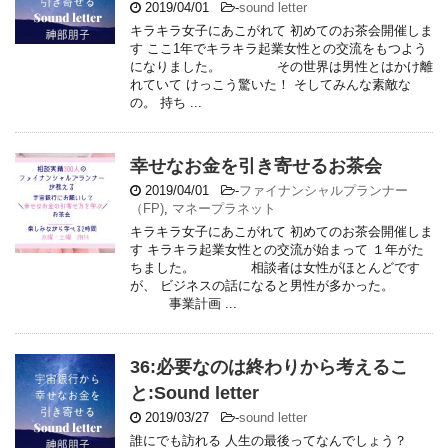
2019/04/01
-
sound letter
キラキラ女子にあこがれて 初めてのお茶会開催しま
す ここ1年でキラキラ起業女性との交流をもつよう
になりました。 その世界は男性とはかけ離
れていて けっこう驚いた！ そしてみんな素敵な
の。 持ち ...
幸せなお金を引き寄せるお茶会
2019/04/01
-
ファイナンシャルプランナー
（FP)
,
マネープラネット
キラキラ女子にあこがれて 初めてのお茶会開催しま
す キラキラ起業女性との交流が始まって １年がた
ちました。 相談者は女性がほとんどです
が、 ビジネスの話になると男性が多かった。
事業計画 ...
36:必要なのは終わりから考えるこ
と:Sound letter
2019/03/27
-
sound letter
誰にでも訪れる 人生の最後ってなんでしょう？